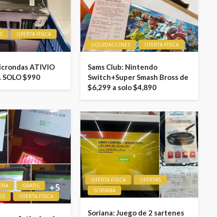
S
OFERTA FISICA
LIQUIDACIONES
OFERTA FISICA
icrondas ATIVIO
Sams Club: Nintendo
A SOLO $990
Switch+Super Smash Bross de
$6,299 a solo $4,890
OFERTA FISICA
OFERTAS
ERA
GRATIS
SORIANA
ES
OFERTA FISICA
Soriana: Juego de 2 sartenes