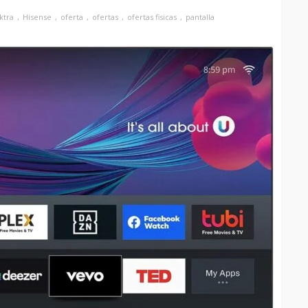
ktra
Hisense
oferta
ofertas
ofertas fisicas
pantalla