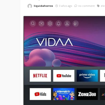
liquidahorros
3 años ago
no comment
ele