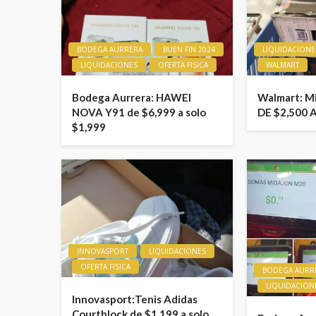
BODEGA AURRERA
BUEN FIN 2024
LIQUIDACIONE
LIQUIDACIONES
OFERTA FISICA
WALMART
Bodega Aurrera: HAWEI
Walmart: M
NOVA Y91 de $6,999 a solo
DE $2,500 
$1,999
INNOVASPORT
LIQUIDACIONES
OFERTA FISICA
BODEGA AURR
LIQUIDACION
Innovasport:Tenis Adidas
Courtblock de $1,199 a solo