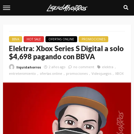
BBVA
HOT SALE
OFERTAS ONLINE
PROMOCIONES
Elektra: Xbox Series S Digital a solo
$4,698 pagando con BBVA
2 años ago
no comment
elektra
liquidahorros
entretenimiento
ofertas online
promociones
Videojuegos
XBOX