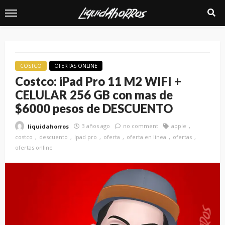
COSTCO
OFERTAS ONLINE
Costco: iPad Pro 11 M2 WIFI +
CELULAR 256 GB con mas de
$6000 pesos de DESCUENTO
3 años ago
no comment
apple
liquidahorros
costco
descuento
Ipad pro
oferta
oferta en linea
ofertas
ofertas online